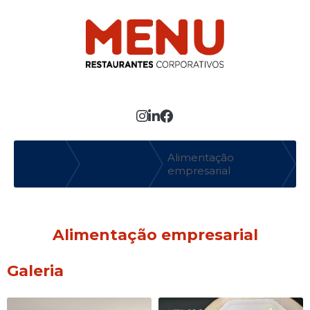
MENU
Entre em contato com um de nossos especialistas!
Faça seu orçamento agora mesmo
Home
Informações
Alimentação
❱
❱
empresarial
Alimentação empresarial
Galeria