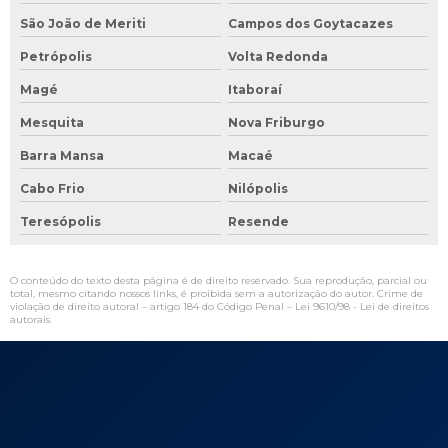
São João de Meriti
Campos dos Goytacazes
Petrópolis
Volta Redonda
Magé
Itaboraí
Mesquita
Nova Friburgo
Barra Mansa
Macaé
Cabo Frio
Nilópolis
Teresópolis
Resende
O conteúdo do texto desta página é de direito reservado. Sua reprodução, parcial ou
total, mesmo citando nossos links, é proibida sem a autorização do autor. Crime de
violação de direito autoral – artigo 184 do Código Penal –
Lei 9610/98 - Lei de direitos
autorais
.