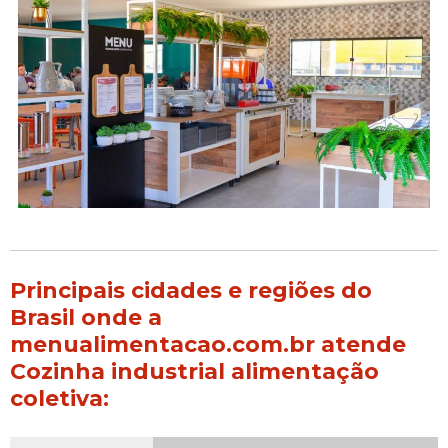
Principais cidades e regiões do
Brasil onde a
menualimentacao.com.br atende
Cozinha industrial alimentação
coletiva: