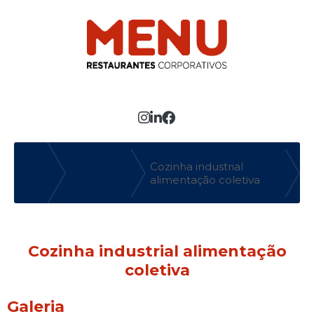
MENU
Entre em contato com um de nossos especialistas!
Faça seu orçamento agora mesmo
Informações
Cozinha industrial
Home
❱
alimentação coletiva
❱
Cozinha industrial alimentação
coletiva
Galeria