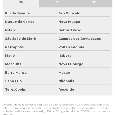
SP
PR
SC
Rio de Janeiro
São Gonçalo
Duque de Caxias
Nova Iguaçu
Niterói
Belford Roxo
São João de Meriti
Campos dos Goytacazes
Petrópolis
Volta Redonda
Magé
Itaboraí
Mesquita
Nova Friburgo
Barra Mansa
Macaé
Cabo Frio
Nilópolis
Teresópolis
Resende
O conteúdo do texto desta página é de direito reservado. Sua reprodução, parcial ou
total, mesmo citando nossos links, é proibida sem a autorização do autor. Crime de
violação de direito autoral – artigo 184 do Código Penal –
Lei 9610/98 - Lei de direitos
autorais
.