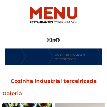
MENU
Entre em contato com um de nossos especialistas!
Faça seu orçamento agora mesmo
Home
Informações
Cozinha industrial
❱
❱
terceirizada
Cozinha industrial terceirizada
Galeria