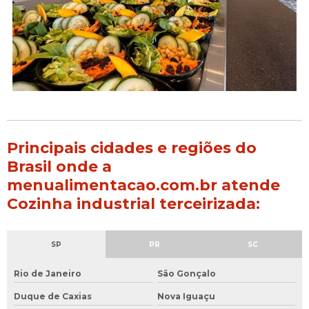
Principais cidades e regiões do
Brasil onde a
menualimentacao.com.br atende
Cozinha industrial terceirizada:
SP
PR
SC
Rio de Janeiro
São Gonçalo
Duque de Caxias
Nova Iguaçu