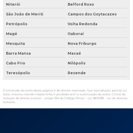
Niterói
Belford Roxo
São João de Meriti
Campos dos Goytacazes
Petrópolis
Volta Redonda
Magé
Itaboraí
Mesquita
Nova Friburgo
Barra Mansa
Macaé
Cabo Frio
Nilópolis
Teresópolis
Resende
O conteúdo do texto desta página é de direito reservado. Sua reprodução, parcial ou
total, mesmo citando nossos links, é proibida sem a autorização do autor. Crime de
violação de direito autoral – artigo 184 do Código Penal –
Lei 9610/98 - Lei de direitos
autorais
.